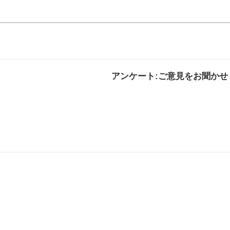
アンケート:ご意見をお聞かせ
解決した
解決したがわかり
解決し
にくい