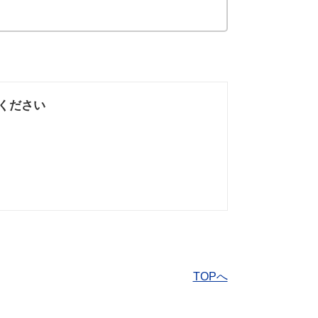
ください
なかった
知りたい情報では
なかった
TOPへ