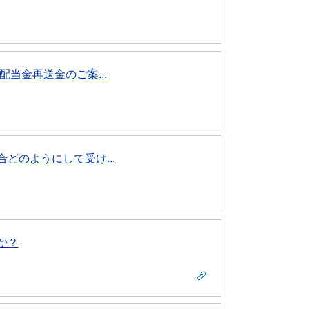
当金再送金のご案...
どのようにして受け...
か？