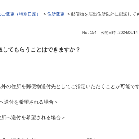
のご変更（特別口座）
>
住所変更
>
郵便物を届出住所以外に郵送して
No : 154
公開日時 : 2024/06/14 
送してもらうことはできますか？
以外の住所を郵便物送付先としてご指定いただくことが可能で
へ送付を希望される場合＞
。
住所へ送付を希望される場合＞
。