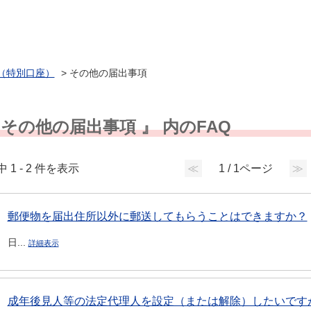
（特別口座）
>
その他の届出事項
 その他の届出事項 』 内のFAQ
中 1 - 2 件を表示
≪
1 / 1ページ
≫
郵便物を届出住所以外に郵送してもらうことはできますか？
日...
詳細表示
成年後見人等の法定代理人を設定（または解除）したいですが