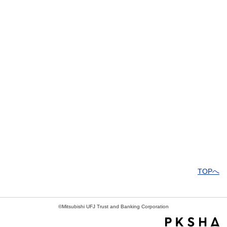
解決したがわかりにくい
解決しなかった
知りたい情報ではなかった
TOPへ
©Mitsubishi UFJ Trust and Banking Corporation