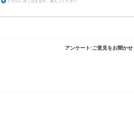
どちらに当てはまるか、選んでください
アンケート:ご意見をお聞かせ
解決した
解決したがわかり
解決し
にくい