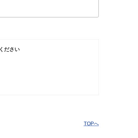
ください
なかった
知りたい情報では
なかった
TOPへ