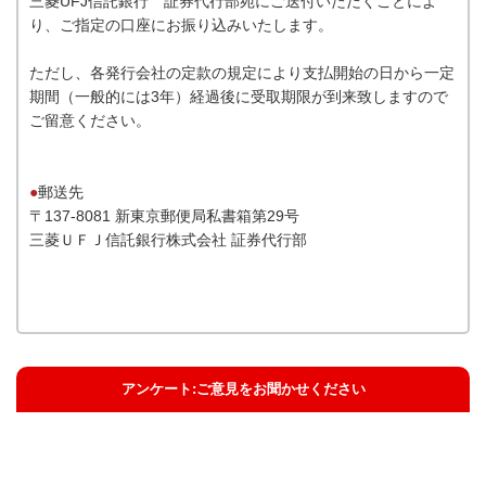
三菱UFJ信託銀行 証券代行部宛にご送付いただくことによ
り、ご指定の口座にお振り込みいたします。
ただし、各発行会社の定款の規定により支払開始の日から一定
期間（一般的には3年）経過後に受取期限が到来致しますので
ご留意ください。
●
郵送先
〒137-8081 新東京郵便局私書箱第29号
三菱ＵＦＪ信託銀行株式会社 証券代行部
アンケート:ご意見をお聞かせください
解決した