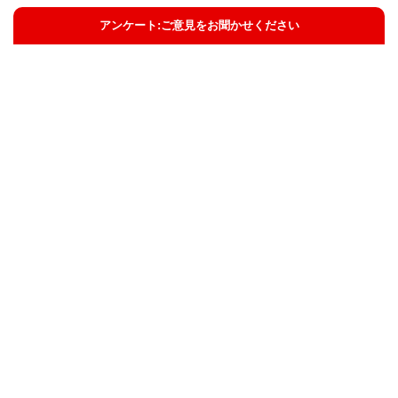
アンケート:ご意見をお聞かせください
解決した
解決したがわかりにくい
解決しなかった
知りたい情報ではなかった