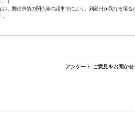
す。）
なお、郵便事情の関係等の諸事情により、到着日が異なる場合
す。
アンケート:ご意見をお聞かせ
解決した
解決したがわかり
解決し
にくい