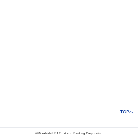
解決したがわかりにくい
解決しなかった
知りたい情報ではなかった
TOPへ
©Mitsubishi UFJ Trust and Banking Corporation