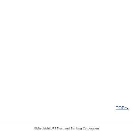
解決したがわかりにくい
解決しなかった
知りたい情報ではなかった
TOPへ
©Mitsubishi UFJ Trust and Banking Corporation