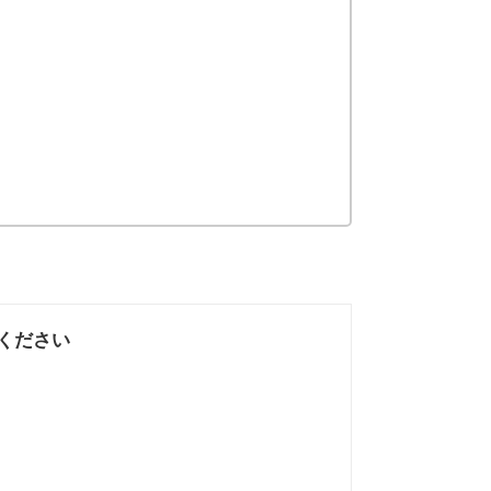
ください
なかった
知りたい情報では
なかった