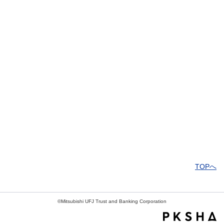
解決しなかった
知りたい情報ではなかった
TOPへ
©Mitsubishi UFJ Trust and Banking Corporation