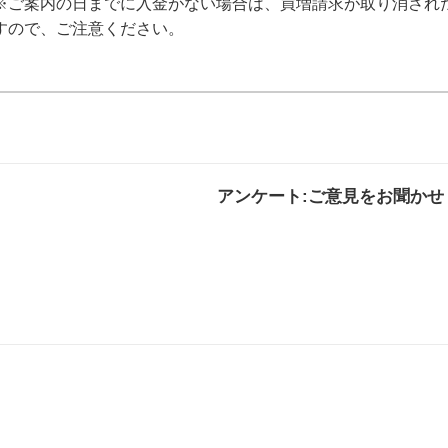
※ご案内の日までに入金がない場合は、買増請求が取り消され
すので、ご注意ください。
アンケート:ご意見をお聞かせ
解決した
解決したがわかり
解決し
にくい