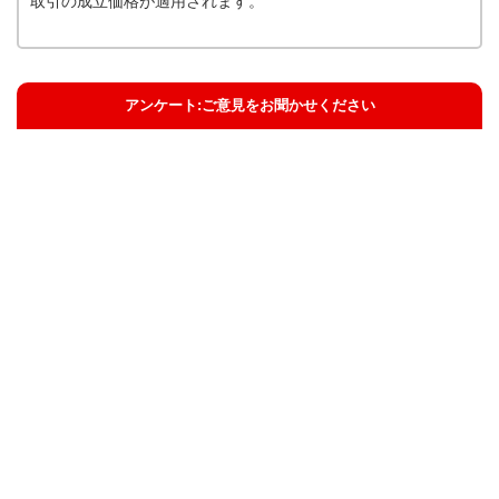
取引の成立価格が適用されます。
アンケート:ご意見をお聞かせください
解決した
解決したがわかりにくい
解決しなかった