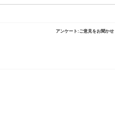
アンケート:ご意見をお聞かせ
解決した
解決したがわかり
解決し
にくい