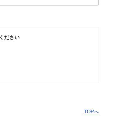
ください
なかった
知りたい情報では
なかった
TOPへ