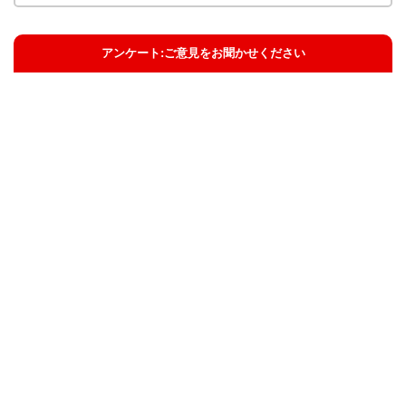
アンケート:ご意見をお聞かせください
解決した
解決したがわかりにくい
解決しなかった
知りたい情報ではなかった