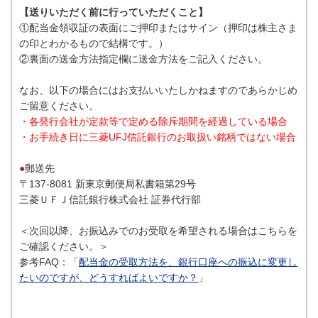
【送りいただく前に行っていただくこと】
①配当金領収証の表面にご押印またはサイン（押印は株主さま
の印とわかるもので結構です。）
②裏面の送金方法指定欄に送金方法をご記入ください。
なお、以下の場合にはお支払いいたしかねますのであらかじめ
ご留意ください。
・各発行会社が定款等で定める除斥期間を経過している場合
・お手続き日に三菱UFJ信託銀行のお取扱い銘柄ではない場合
●
郵送先
〒137-8081 新東京郵便局私書箱第29号
三菱ＵＦＪ信託銀行株式会社 証券代行部
＜次回以降、お振込みでのお受取を希望される場合はこちらを
ご確認ください。＞
参考FAQ：「
配当金の受取方法を、銀行口座への振込に変更し
たいのですが、どうすればよいですか？
」