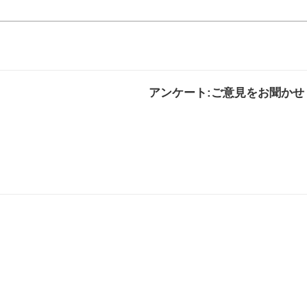
アンケート:ご意見をお聞かせ
解決した
解決したがわかり
解決し
にくい