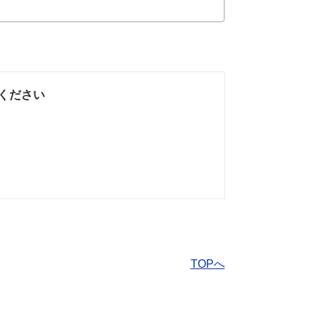
ください
なかった
知りたい情報では
なかった
TOPへ