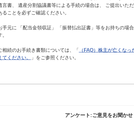
遺言書、 遺産分割協議書等による手続の場合は、 ご提出いた
あることを必ずご確認ください。
お手元に 「配当金領収証」 「振替払出証書」等をお持ちの場
す。
ご相続のお手続き書類については、「
（FAQ）株主が亡くな
えてください。
」をご参照ください。
アンケート:ご意見をお聞かせ
解決した
解決したがわかり
解決し
にくい