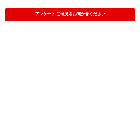
アンケート:ご意見をお聞かせください
解決した
解決したがわかりにくい
解決しなかった
知りたい情報ではなかった