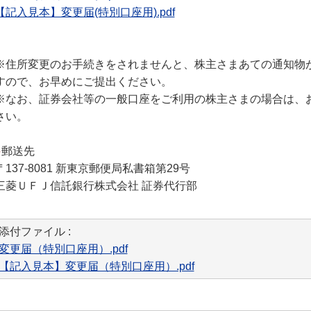
【記入見本】変更届(特別口座用).pdf
※住所変更のお手続きをされませんと、株主さまあての通知物
すので、お早めにご提出ください。
※なお、証券会社等の一般口座をご利用の株主さまの場合は、
さい。
●
郵送先
〒137-8081 新東京郵便局私書箱第29号
三菱ＵＦＪ信託銀行株式会社 証券代行部
添付ファイル :
変更届（特別口座用）.pdf
【記入見本】変更届（特別口座用）.pdf