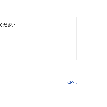
ください
なかった
知りたい情報では
なかった
TOPへ