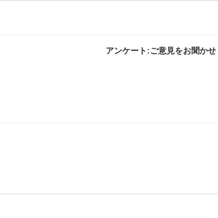
アンケート:ご意見をお聞かせ
解決した
解決したがわかり
解決し
にくい