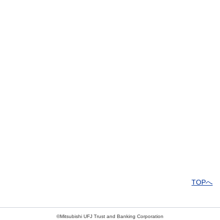
解決したがわかりにくい
解決しなかった
知りたい情報ではなかった
TOPへ
©Mitsubishi UFJ Trust and Banking Corporation