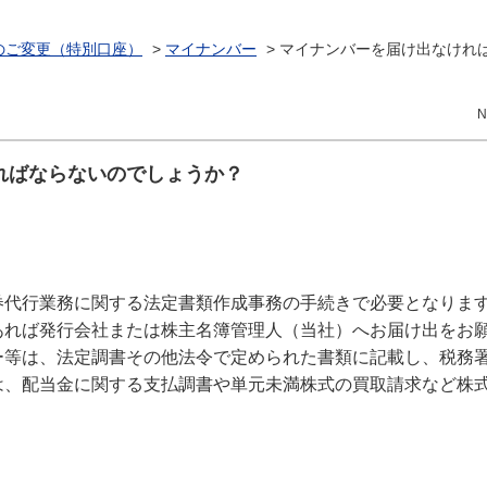
のご変更（特別口座）
>
マイナンバー
>
マイナンバーを届け出なけれ
N
ればならないのでしょうか？
券代行業務に関する法定書類作成事務の手続きで必要となりま
あれば発行会社または株主名簿管理人（当社）へお届け出をお
ー等は、法定調書その他法令で定められた書類に記載し、税務
は、配当金に関する支払調書や単元未満株式の買取請求など株