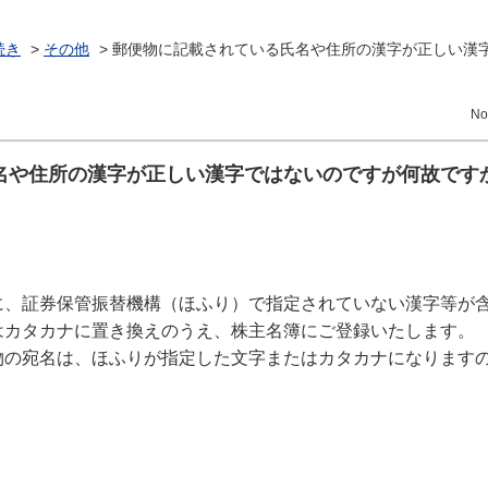
続き
>
その他
>
郵便物に記載されている氏名や住所の漢字が正しい漢
No
名や住所の漢字が正しい漢字ではないのですが何故です
に、証券保管振替機構（ほふり）で指定されていない漢字等が
はカタカナに置き換えのうえ、株主名簿にご登録いたします。
物の宛名は、ほふりが指定した文字またはカタカナになります