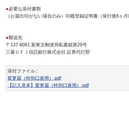
●
必要な添付書類
（お届出印がない場合のみ）印鑑登録証明書（発行後6ヶ月
●
郵送先
〒137-8081 新東京郵便局私書箱第29号
三菱ＵＦＪ信託銀行株式会社 証券代行部
添付ファイル :
変更届（特別口座用）.pdf
【記入見本】変更届（特別口座用）.pdf