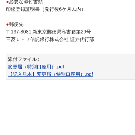
●
必要な添付書類
印鑑登録証明書（発行後6ケ月以内）
●
郵便先
〒137-8081 新東京郵便局私書箱第29号
三菱ＵＦＪ信託銀行株式会社 証券代行部
添付ファイル :
変更届（特別口座用）.pdf
【記入見本】変更届（特別口座用）.pdf