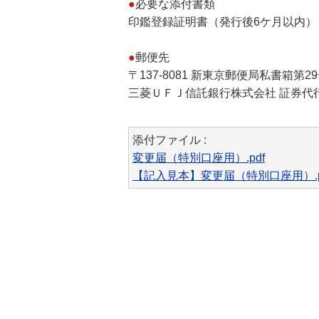
●
必要な添付書類
印鑑登録証明書（発行後6ケ月以内）
●
郵便先
〒137-8081 新東京郵便局私書箱第2
三菱ＵＦＪ信託銀行株式会社 証券代
添付ファイル :
変更届（特別口座用）.pdf
【記入見本】変更届（特別口座用）.p