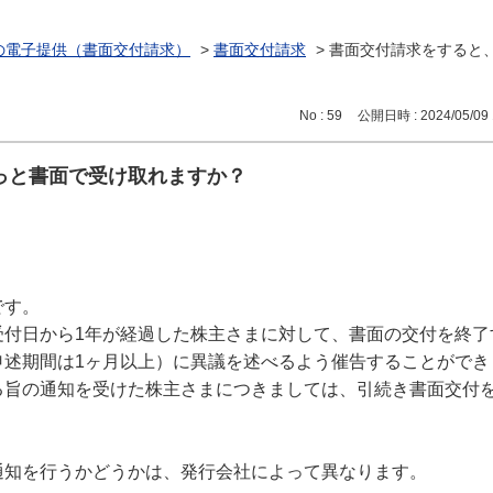
の電子提供（書面交付請求）
>
書面交付請求
>
書面交付請求をすると
No : 59
公開日時 : 2024/05/09 
っと書面で受け取れますか？
です。
受付日から1年が経過した株主さまに対して、書面の交付を終了
申述期間は1ヶ月以上）に異議を述べるよう催告することができ
る旨の通知を受けた株主さまにつきましては、引続き書面交付
知を行うかどうかは、発行会社によって異なります。