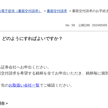
の電子提供（書面交付請求）
>
書面交付請求
>
書面交付請求のお手続
No : 58
公開日時 : 2024/05/09 
、どのようにすればよいですか？
る証券会社へお申出ください。
面交付請求を希望する銘柄を全てお申出いただき、銘柄毎に個
ク先の
お取扱い会社一覧
でご確認ください。
場合＞