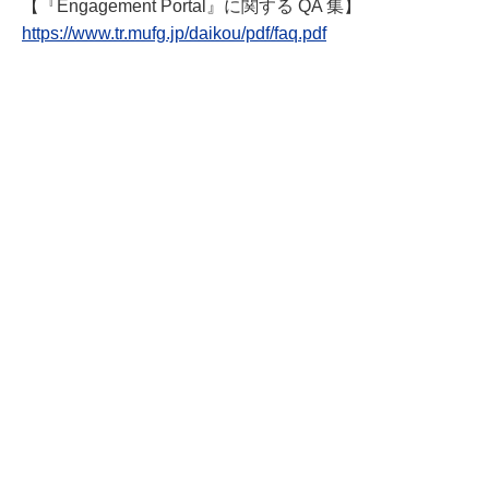
【『Engagement Portal』に関する QA 集】
https://www.tr.mufg.jp/daikou/pdf/faq.pdf