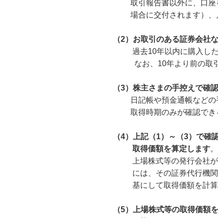
取引報告書以外に、口座を開
場合に交付されます）、月次
（2）お取引のある証券会社
過去10年以内に購入したも
なお、10年より前の取引情
（3）株主さまの手控えで確
日記帳や預金通帳などの手控
取得時期のみが確認できる場
（4）上記（1）～（3）で
取得価額を算定します
。
上場株式等の発行会社が証券
には、その証券代行機関が発
基にして取得価額を計算す
（5）上場株式等の取得価額