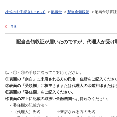
株式のお手続きについて
>
配当金
>
配当金領収証
>
配当金領収証
戻る
配当金領収証が届いたのですが、代理人が受け
以下①～④の手順に沿ってご対応ください。
①
表面の「余白」
に
来店される方の氏名・住所をご記入
くださ
②
表面の「受領欄」
に
株主さま
または
代理人の印鑑押印または
③裏面の「委任欄」をご記入ください。
④裏面の左上に記載の取扱い金融機関
へお持込みください。
＜委任欄の記載方法＞
・（代理人）氏名 ⇒来店される方の氏名