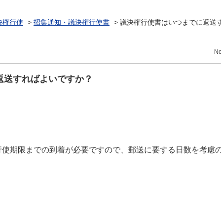
決権行使
>
招集通知・議決権行使書
>
議決権行使書はいつまでに返送
No
返送すればよいですか？
行使期限までの到着が必要ですので、郵送に要する日数を考慮