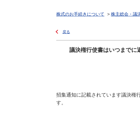
株式のお手続きについて
>
株主総会・議
戻る
議決権行使書はいつまでに
招集通知に記載されています議決権
す。