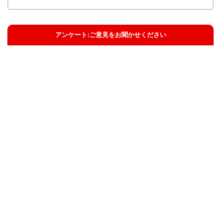
アンケート:ご意見をお聞かせください
解決した
解決したがわかりにくい
解決しなかった