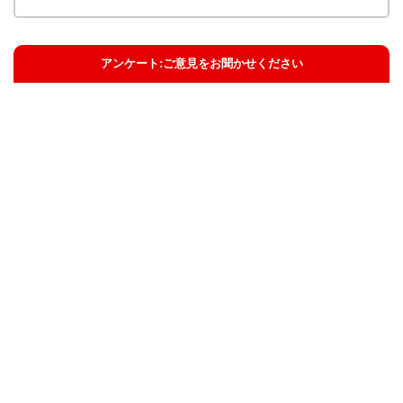
アンケート:ご意見をお聞かせください
解決した
解決したがわかりにくい
解決しなかった