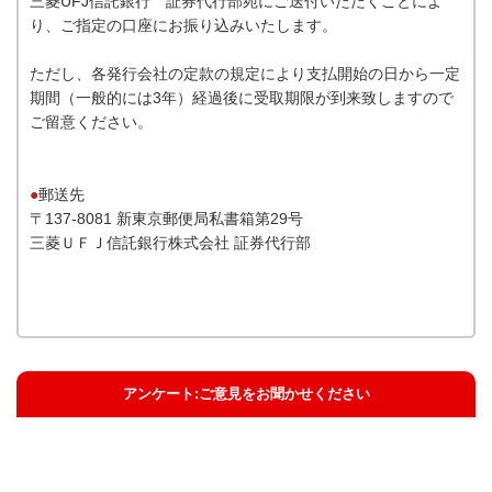
三菱UFJ信託銀行 証券代行部宛にご送付いただくことによ
り、ご指定の口座にお振り込みいたします。
ただし、各発行会社の定款の規定により支払開始の日から一定
期間（一般的には3年）経過後に受取期限が到来致しますので
ご留意ください。
●
郵送先
〒137-8081 新東京郵便局私書箱第29号
三菱ＵＦＪ信託銀行株式会社 証券代行部
アンケート:ご意見をお聞かせください
解決した