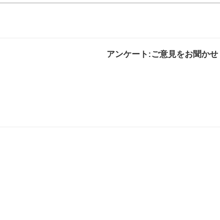
アンケート:ご意見をお聞かせ
解決した
解決したがわかり
解決し
にくい