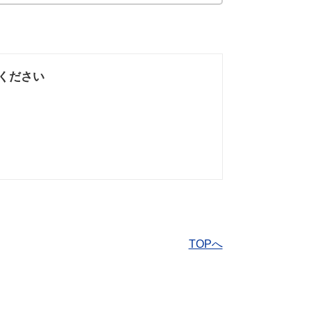
ください
なかった
知りたい情報では
なかった
TOPへ