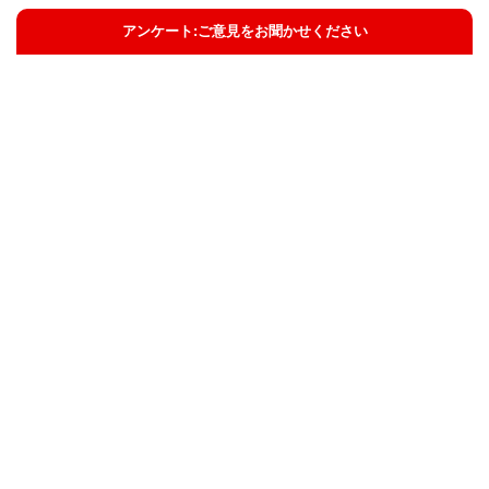
アンケート:ご意見をお聞かせください
解決した
解決したがわかりにくい
解決しなかった
知りたい情報ではなかった