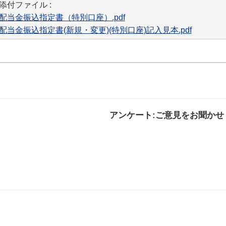
添付ファイル :
配当金振込指定書（特別口座）.pdf
配当金振込指定書(新規・変更)(特別口座)記入見本.pdf
アンケート:ご意見をお聞かせ
解決した
解決したがわかり
解決し
にくい