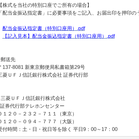
【株式を当社の特別口座でご所有の場合】
「配当金振込指定書」に必要事項をご記入、お届出印を押印の
配当金振込指定書（特別口座用）.pdf
【記入見本】配当金振込指定書（特別口座用）.pdf
●
郵送先
〒137-8081 新東京郵便局私書箱第29号
三菱ＵＦＪ信託銀行株式会社 証券代行部
●
三菱ＵＦＪ信託銀行株式会社
証券代行部テレホンセンター
０１２０－２３２－７１１（東京）
０１２０－０９４－７７７（大阪）
受付時間：土・日・祝日等を除く 平日9：00～17：00