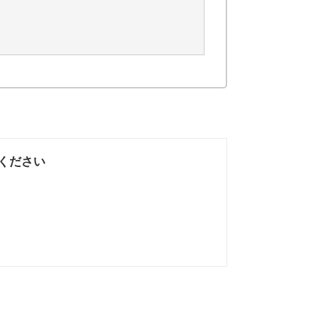
ください
なかった
知りたい情報では
なかった