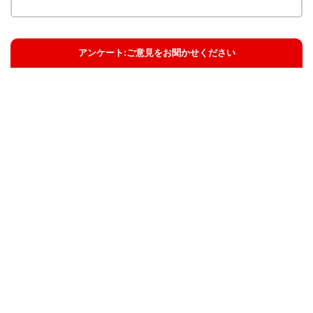
アンケート:ご意見をお聞かせください
解決した
解決したがわかりにくい
解決しなかった