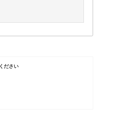
ください
なかった
知りたい情報では
なかった