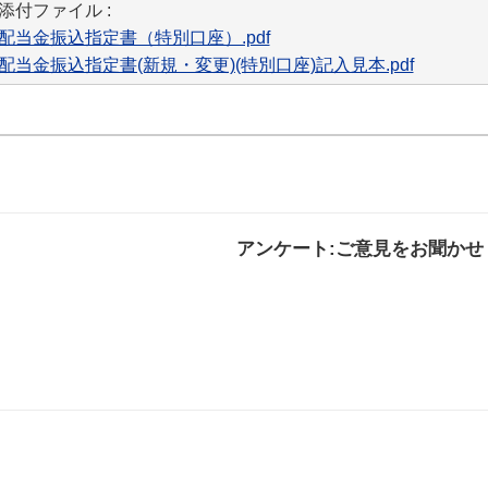
添付ファイル :
配当金振込指定書（特別口座）.pdf
配当金振込指定書(新規・変更)(特別口座)記入見本.pdf
アンケート:ご意見をお聞かせ
解決した
解決したがわかり
解決し
にくい