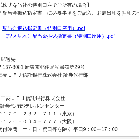
【株式を当社の特別口座でご所有の場合】
「配当金振込指定書」に必要事項をご記入、お届出印を押印の
配当金振込指定書（特別口座用）.pdf
【記入見本】配当金振込指定書（特別口座用）.pdf
●
郵送先
〒137-8081 新東京郵便局私書箱第29号
三菱ＵＦＪ信託銀行株式会社 証券代行部
●
三菱ＵＦＪ信託銀行株式会社
証券代行部テレホンセンター
０１２０－２３２－７１１（東京）
０１２０－０９４－７７７（大阪）
受付時間：土・日・祝日等を除く 平日9：00～17：00