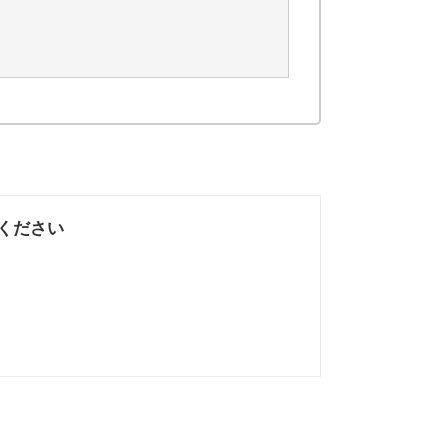
ください
なかった
知りたい情報では
なかった