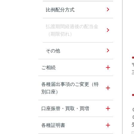
比例配分方式
払渡期間経過後の配当金
（期限切れ）
その他
ご相続
各種届出事項のご変更（特
別口座）
口座振替・買取・買増
各種証明書