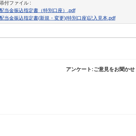
添付ファイル :
配当金振込指定書（特別口座）.pdf
配当金振込指定書(新規・変更)(特別口座)記入見本.pdf
アンケート:ご意見をお聞かせ
解決した
解決したがわかり
解決し
にくい