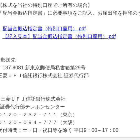
【株式を当社の特別口座でご所有の場合】
「配当金振込指定書」に必要事項をご記入、お届出印を押印の
配当金振込指定書（特別口座用）.pdf
【記入見本】配当金振込指定書（特別口座用）.pdf
●
郵送先
〒137-8081 新東京郵便局私書箱第29号
三菱ＵＦＪ信託銀行株式会社 証券代行部
●
三菱ＵＦＪ信託銀行株式会社
証券代行部テレホンセンター
０１２０－２３２－７１１（東京）
０１２０－０９４－７７７（大阪）
受付時間：土・日・祝日等を除く 平日9：00～17：00