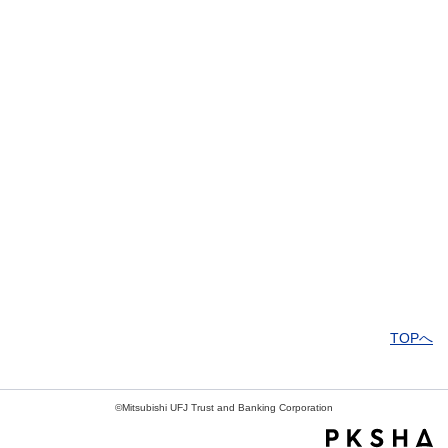
解決したがわかりにくい
解決しなかった
知りたい情報ではなかった
TOPへ
©Mitsubishi UFJ Trust and Banking Corporation