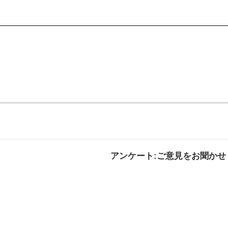
アンケート:ご意見をお聞かせ
解決した
解決したがわかり
解決し
にくい