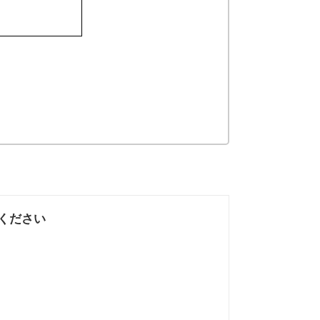
ください
なかった
知りたい情報では
なかった