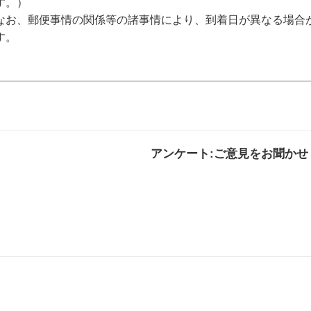
す。）
なお、郵便事情の関係等の諸事情により、到着日が異なる場合
す。
アンケート:ご意見をお聞かせ
解決した
解決したがわかり
解決し
にくい