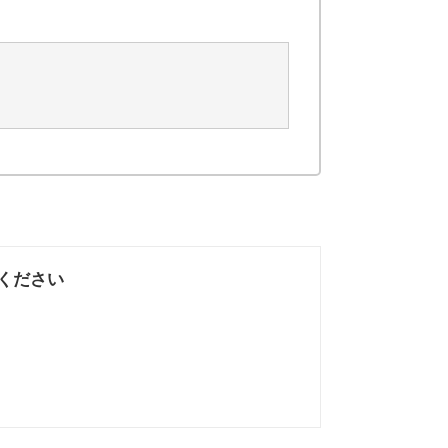
ください
なかった
知りたい情報では
なかった