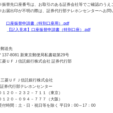
※振替先口座番号は、お取引のある証券会社等でご確認のうえ
※お届出印が不明の際は、証券代行部テレホンセンターへお問
口座振替申請書（特別口座用）.pdf
【記入見本】口座振替申請書（特別口座）.pdf
●
郵送先
〒137-8081 新東京郵便局私書箱第29号
三菱ＵＦＪ信託銀行株式会社 証券代行部
●
三菱ＵＦＪ信託銀行株式会社
証券代行部テレホンセンター
０１２０－２３２－７１１（東京）
０１２０－０９４－７７７（大阪）
受付時間：土・日・祝日等を除く 平日9：00～17：00