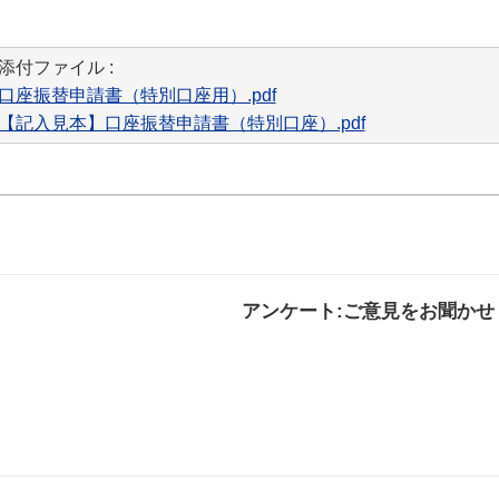
添付ファイル :
口座振替申請書（特別口座用）.pdf
【記入見本】口座振替申請書（特別口座）.pdf
アンケート:ご意見をお聞かせ
解決した
解決したがわかり
解決し
にくい