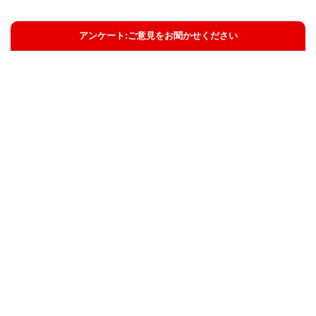
アンケート:ご意見をお聞かせください
解決した
解決したがわかりにくい
解決しなかった
知りたい情報ではなかった