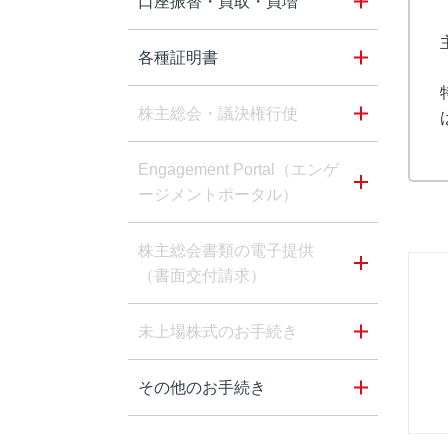
口座振替・買取・買増
各種証明書
株主総会・議決権行使
Engagement Portal（エンゲ
ージメントポータル）
株主総会書類の電子提供
（書面交付請求）
未上場株式のお手続き
その他のお手続き