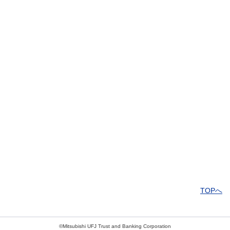
解決したがわかりにくい
解決しなかった
知りたい情報ではなかった
TOPへ
©Mitsubishi UFJ Trust and Banking Corporation