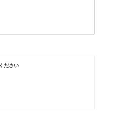
。
ください
なかった
知りたい情報では
なかった